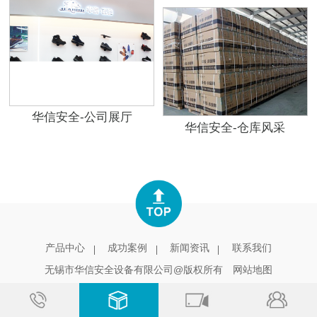
华信安全-公司展厅
华信安全-仓库风采
产品中心
成功案例
新闻资讯
联系我们
无锡市华信安全设备有限公司@版权所有
网站地图